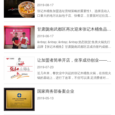
2019-08-17
张记木桶鱼加盟选址营销策略的重要性1、选择流动人
口量大的地方比如包子店、快餐店，主要面对过往流动
的顾客，靠比较大的客流量来支撑销售，要选址位置显
眼，进出便利的店铺。在选址时，要在计划的地点上采
甘肃陇南武都区再次迎来张记木桶鱼品牌入驻
取定时计算的办法，计算在单位时间内，有多少行人通
过。同时观察行人的类别，根据他们的状态、穿着、年
2019-06-17
龄等因素来估算，有多少比例的潜在顾客。观察时间
&nbsp; &nbsp; &nbsp; &nbsp;热烈祝贺:鱼类火锅先行
点，要分成早中晚三次，并且周一、周三、周日共观察
品牌【张记木桶鱼】甘肃陇南武都区店成功签约成都一
三次。根据自己计划...
座来了就不想离开的城市，雅安张记木桶鱼一家吃过还
会再去的地方！好吃的鱼会说话—吃鱼我就选张记木桶
让加盟者简单开店，坐享成功创业——张记木桶鱼火锅加盟
鱼
2019-07-23
近几年来，餐饮业中兴起的张记木桶鱼火锅，在传统火
锅的基础上，进行了改革，不但可以满 足消费者对于
传统火锅的热爱，又满 足了消费者对于饮食时尚潮流
的追逐。成为了当下餐饮界新宠。在中国的各色美食
国家商务部备案企业
中，鱼火锅以其特色的吃法，吸引人的美味，盛开在祖
国大地上。新奇特 玩儿的就是心跳张记木桶鱼火锅喷
2019-05-13
泉火锅，以木桶为皿的煮烫方法，张记木桶鱼火锅采用
天然杉木制作木桶，用的杉木都是野山木，在野外的环
境中生长，以木桶为...