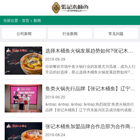
当前位置：
首页
>
新闻
公司新闻
行业新闻
常见问题
选择木桶鱼火锅发展趋势如何?张记木桶鱼加盟店怎么样?
2019-09-29
目前餐饮市场中鱼火锅行业的发展尤为迅速，成为人们
开店的好选择，那么选择木桶鱼火锅发展趋势如何?张
记木桶鱼加盟店怎么样?它是行业中的佼佼者，拥有多
方面的优势，而且可以张记木桶鱼享受总部提供的技术
鱼类火锅先行品牌【张记木桶鱼】辽宁丹东振兴区店成功签约
与经营的指导，创业省心，所以大家可以放心加盟。
&nbsp;人们对于美食的要求越来越多元化，那么选择
2019-06-20
木桶鱼火锅发展趋势如何?张记木桶鱼不仅具备创新精
&nbsp; &nbsp; &nbsp; &nbsp;热烈祝贺:鱼类火锅先行
神，同时秉承严谨的健康安全饮食理念，顺应趋势取得
品牌【张记木桶鱼】辽宁丹东振兴区店成功签约成都一
了优异的成绩。...
座来了就不想离开的城市，雅安张记木桶鱼一家吃过还
会再去的地方！好吃的鱼会说话—吃鱼我就选张记木桶
张记木桶鱼加盟品牌合作总部为合作商提供从始至终的合作扶持服务
鱼
2019-08-24