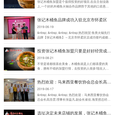
张记木桶鱼加盟是个值得投资的好项目,在自主创业路
上,一个好的木桶鱼火锅合作品牌胜于其他的口若悬河,
对创业者而言,要紧跟时代发展,消费者需求,独树一帜的
产品特色便是成功创业的保障。 张记木桶鱼加盟是
张记木桶鱼品牌成功入驻北京市怀柔区
个值得投资的好项目,在自主创业路上,一个好的木桶鱼
火锅品牌胜于其他的口若悬河,对创业者而言要紧跟时
2019-06-19
代发展,消费者需求,独树一帜的产品特色便是成功创业
&nbsp; &nbsp; &nbsp; &nbsp;热烈祝贺:鱼类火锅先行
的保障。 张记木桶鱼加盟立志做木桶鱼火锅营养口
品牌【张记木桶鱼】～北京市怀柔区店成功签约成都一
感的先...
座来了就不想离开的城市，雅安张记木桶鱼一家吃过还
会再去的地方！好吃的鱼会说话
投资张记木桶鱼加盟只要是好好经营成功还是很简单的
2019-08-21
不管是谁都很喜欢美食，木桶鱼就是人们都喜爱的美
食，拥有不错的加盟行情，去投资的人很多!现在人们
对于美食的要求也是非常高的，其中张记木桶鱼的上市
就赢得了多数人的味蕾，也成为了行业中的佼佼者，开
热烈欢迎：马来西亚餐饮协会总会长高浩雲.理事长张益凡.副会长崔佐.海里捞总经理郑晓鸿莅临张记木桶鱼总店考察
店会有好的发展!张记木桶鱼加盟行情怎么样?适合创业
吗?下面来详细介绍!张记木桶鱼加盟行情怎么样?这个
2019-06-17
项目的利润空间是非常大的，已经有不少投资者凭借该
&nbsp; &nbsp; &nbsp; 热烈欢迎：马来西亚餐饮协会
项目成功立店，拥有了一份属于自己的事业。现在张记
总会长高浩雲.理事长张益凡.副会长崔佐.海里捞总经理
木桶鱼项目更是...
郑晓鸿莅临张记木桶鱼总店考察
选址决定未来店铺的发展，张记木桶鱼的经验之谈